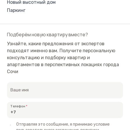
Новый высотный дом
Паркинг
Близость к деловому центру Сочи
Дополнительная информация
Подберём новую квартиру вместе?
2-х ур. квартира на ул. Бамбуковой с панорамным
видом на морское побережье и город с высоты 16-
Узнайте, какие предложения от экспертов
подходят именно вам. Получите персональную
го этажа. В квартире установлены межкомнатные
консультацию и подборку квартир и
перегородки, стены оштукатурены и
апартаментов в перспективных локациях города
ошпаклёваны, выполнена разводка электрики до
Сочи
приборов потребления, выложены тёплые полы,
установлены отопительные приборы.
Ваше имя
Телефон
Отправляя это сообщение, я принимаю условие