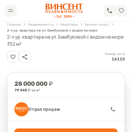
АН «Винсент Недвижимость»
Открыть меню
Главная
Недвижимость
Квартиры
Бизнес-класс
2-х ур. квартира на ул. Бамбуковой с видом на море
2-х ур. квартира на ул. Бамбуковой с видом на море
352 м²
Номер лота
16115
Цена
28 000 000
₽
79 545
₽ за м²
Отдел продаж