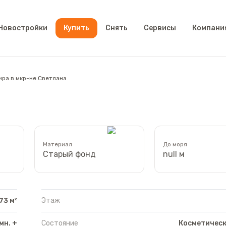
Новостройки
Купить
Снять
Сервисы
Компани
ира в мкр-не Светлана
Материал
До моря
Старый фонд
null м
73 м²
Этаж
мн. +
Состояние
Косметическ