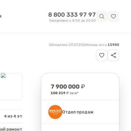
8 800 333 97 97
я
Ежедневно с 8:00 до 20:00
Обновлено 29.07.2026
Номер лота
15980
Цена
7 900 000
₽
108 219
₽ за м²
Отдел продаж
4 из 4 эт
ий ремонт