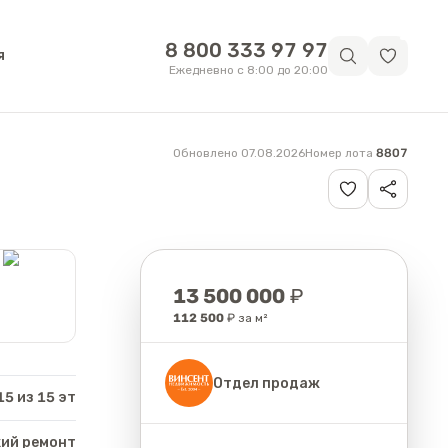
8 800 333 97 97
я
Ежедневно с 8:00 до 20:00
Обновлено 07.08.2026
Номер лота
8807
Цена
13 500 000
₽
112 500
₽ за м²
Отдел продаж
15 из 15 эт
ий ремонт