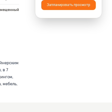
Запланировать просмотр
вмещенный
айнерским
 в 7
кингом,
, мебель,