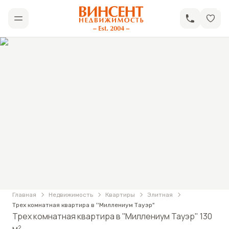
АН «Винсент Недвижимость»
Открыть меню
Фотографии
Трех комнатная квартира в ''Миллениум Тауэ
Главная
Недвижимость
Квартиры
Элитная
Трех комнатная квартира в ''Миллениум Тауэр"
Трех комнатная квартира в ''Миллениум Тауэр" 130
м²