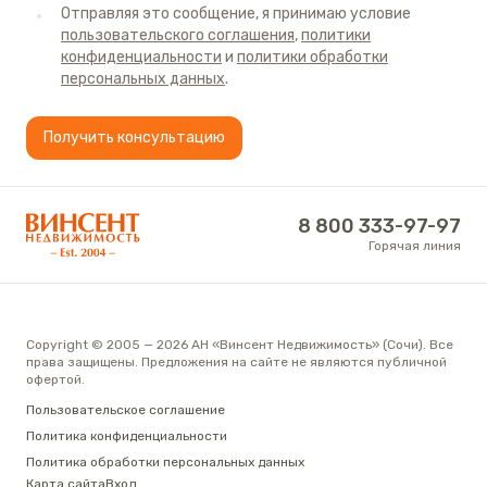
Отправляя это сообщение, я принимаю условие
размещается детская площадка, зоны для отдыха
пользовательского соглашения
,
политики
взрослых. Ремонт в апартаментах выполнен
конфиденциальности
и
политики обработки
персональных данных
.
квалифицированными мастерами с
использованием дорогих материалов и
Получить консультацию
современного оборудования. В оформлении
интерьера акцент был сделан на максимальной
комфортности и европейском качестве.
АН «Винсент Недвижимость»
8 800 333-97-97
Представленная квартира прекрасно подойдет
Горячая линия
для проживания семьи с детьми или без детей. В
ней имеется все необходимое для полноценного
отдыха и беззаботной жизни.
Copyright © 2005 — 2026 АН «Винсент Недвижимость» (Сочи). Все
права защищены. Предложения на сайте не являются публичной
офертой.
Пользовательское соглашение
Политика конфиденциальности
Политика обработки персональных данных
Карта сайта
Вход