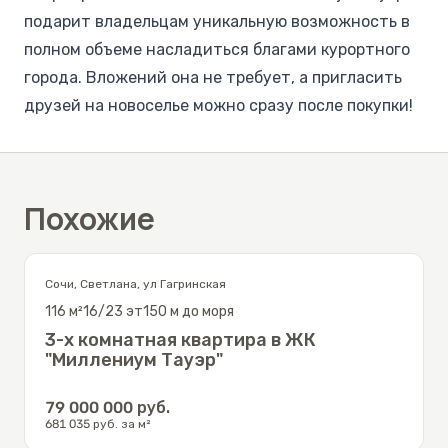
подарит владельцам уникальную возможность в
полном объеме насладиться благами курортного
города. Вложений она не требует, а пригласить
друзей на новоселье можно сразу после покупки!
Подробнее о ЖК
Преимущества месторасположения:
развитая инфраструктура микрорайона:
Похожие
респектабельные рестораны, кафе и бары,
продовольственные магазины и супермаркеты,
поликлиника, школа и детские сады;
Сочи
,
Светлана
,
ул Гагринская
шаговая доступность парка «Дендрарий»;
116
м²
16/23
эт
150 м до моря
комфортное транспортное соединение;
3-х комнатная квартира в ЖК
70 м до морского побережья;
"Миллениум Тауэр"
5 минут до чистого закрытого пляжа с белым
79 000 000
руб.
песком и шезлонгами.
681 035
руб. за м²
Планировка квартиры