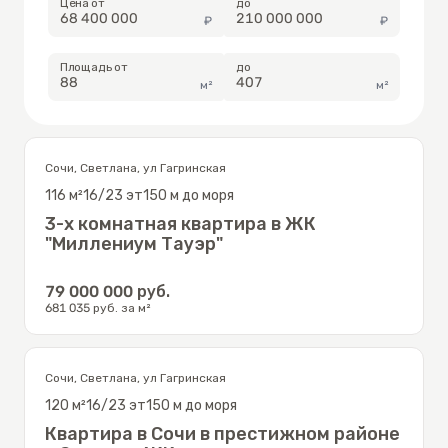
Цена от
до
₽
₽
Площадь от
до
м²
м²
Сочи
,
Светлана
,
ул Гагринская
116
м²
16/23
эт
150 м до моря
3-х комнатная квартира в ЖК
"Миллениум Тауэр"
79 000 000
руб.
681 035
руб. за м²
Сочи
,
Светлана
,
ул Гагринская
120
м²
16/23
эт
150 м до моря
Квартира в Сочи в престижном районе