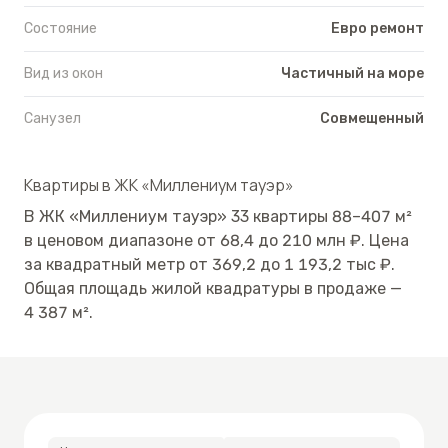
Состояние
Евро ремонт
Вид из окон
Частичный на море
Санузел
Совмещенный
Квартиры в
ЖК «Миллениум тауэр»
В
ЖК «Миллениум тауэр»
33
квартиры
88
–
407
м²
в ценовом диапазоне от
68,4
до
210
млн ₽.
Цена
за квадратный метр от
369,2
до
1 193,2
тыс ₽.
Общая площадь жилой квадратуры в продаже —
4 387
м².