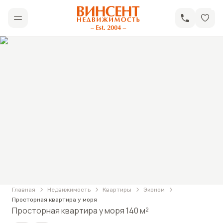
АН «Винсент Недвижимость»
Открыть меню
Фотографии
Просторная квартира у моря
Главная
Недвижимость
Квартиры
Эконом
Просторная квартира у моря
Просторная квартира у моря 140 м²