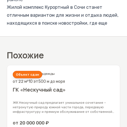
Жилой комплекс Курортный в Сочи станет
отличным вариантом для жизни и отдыха людей,
находящихся в поиске новостройки, где еще
можно купить квартиры по ценам от застройщика.
Комплекс находится в мкр. Адлер, наиболее
точное расположение можно посмотреть на
Похожие
карте, представленной во вкладке выше. Адрес –
улица Ленина 219.
Важная информация о новостройке и о квартирах
Сочи
,
Адлер
,
ул Надежды
Объект сдан
Решив купить квартиру в ЖК Курортный, вас
от
22
м²
10
эт
500 м до моря
приятно удивит достаточно большой выбор
ГК «Нескучный сад»
актуальных предложений, а также
положительные отзывы покупателей. Дом
ЖК Нескучный сад предлагает уникальное сочетание –
нетронутую природу южной части города, передовую
построен и сдан еще в 2012 году. Его внутренняя
инфраструктуру и премиум обслуживание от собственной
гостиничной сети.
инфраструктура представлена рядом следующих
от
20 000 000
₽
объектов: