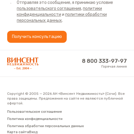
Отправляя это сообщение, я принимаю условие
и техникой. Можно смело приглашать друзей на
пользовательского соглашения
,
политики
новоселье сразу после покупки!
конфиденциальности
и
политики обработки
персональных данных
.
Расположение ЖК Курортный в Сочи
Получить консультацию
Курортный отличается очень выгодной локацией.
Шаговая доступность лучших морских пляжей,
очень хорошая транспортная доступность,
АН «Винсент Недвижимость»
8 800 333-97-97
близость всей инфраструктуры – вот перечень
Горячая линия
самых очевидных преимуществ расположения
жилого комплекса.
Очень удобный выезд на улицу Ленина позволяет
Copyright © 2005 — 2026 АН «Винсент Недвижимость» (Сочи). Все
права защищены. Предложения на сайте не являются публичной
быстро доехать до делового центра Сочи,
офертой.
добраться до Курортного проспекта,
Пользовательское соглашение
Олимпийского парка или же курортов Красной
Политика конфиденциальности
Политика обработки персональных данных
Поляны. Рядом с домом находится большое
Карта сайта
Вход