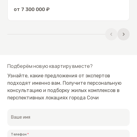
инфраструктура в двух шагах, д/сад и школа
от
7 300 000
₽
муниципальные. В цокольном этаже открыли
продуктовый магазин. Также район может
похвастаться собственной продуктовой ярмаркой
и торговым центром. Возможно оформление
ипотеки в Сбербанке и ВТБ. С помощью компании
«Винсент Недвижимость» Вы можете
приобрести жилье, в Олимпийской столице, по
Подберём новую квартиру вместе?
доступной цене!
Узнайте, какие предложения от экспертов
подходят именно вам. Получите персональную
консультацию и подборку жилых комплексов в
перспективных локациях города Сочи
Ваше имя
Телефон