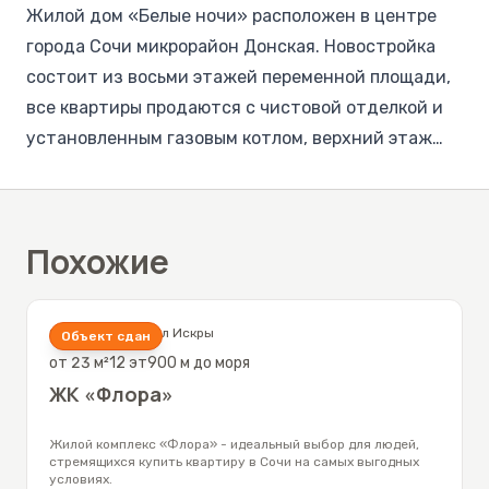
Жилой дом «Белые ночи» расположен в центре
города Сочи микрорайон Донская. Новостройка
состоит из восьми этажей переменной площади,
все квартиры продаются с чистовой отделкой и
установленным газовым котлом, верхний этаж
сделан под мансарду. Западная сторона дома
смотрит на море и горы. Фасад утеплен мин.
ватой и покрыт декоративной штукатуркой, а
Похожие
современная кровля убережет Вас от
тропических ливней. Минимальная площадь
квартиры 28кв.м с возможностью объединения.
Сочи
,
Кудепста
,
ул Искры
Объект сдан
При строительстве дома использовали свайную
от
23
м²
12
эт
900 м до моря
основу и учитывалась сейсмоактивность горной
ЖК «Флора»
местности. В доме установлен бесшумный лифт и
магнитный замок. Есть возможность парковки у
Жилой комплекс «Флора» - идеальный выбор для людей,
стремящихся купить квартиру в Сочи на самых выгодных
дома. Рядом проходит 46 маршрутка. Вся
условиях.