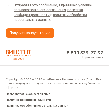
камеры видеонаблюдения.
Отправляя это сообщение, я принимаю условие
пользовательского соглашения
,
политики
Дома в этом КП полностью возведены. Для всех
конфиденциальности
и
политики обработки
предложений тут характерны прекрасные
персональных данных
.
видовые характеристики и детально
продуманные планировочные решения. А вот
Получить консультацию
стилистическую концепцию интерьера и
зонирования пространства покупателям
придется продумать самостоятельно. Впрочем,
АН «Винсент Недвижимость»
8 800 333-97-97
Горячая линия
этот аспект смело можно считать весомым
плюсом предложений.
На участках выполнен ландшафтный дизайн –
высажена газонная трава, деревья и кустарники.
Copyright © 2005 — 2026 АН «Винсент Недвижимость» (Сочи). Все
права защищены. Предложения на сайте не являются публичной
Есть возможность обустроить персональные зоны
офертой.
для отдыха у каждого из домов: установить
Пользовательское соглашение
игровой комплекс для детей, беседки, мангальные
Политика конфиденциальности
зоны. Два дома в КП располагают
Политика обработки персональных данных