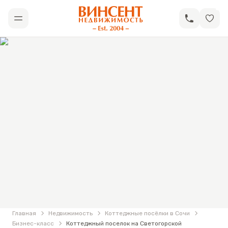
АН «Винсент Недвижимость»
Открыть меню
Фотографии
Коттеджный поселок на Светогорской
Главная
Недвижимость
Коттеджные посёлки в Сочи
Бизнес-класс
Коттеджный поселок на Светогорской