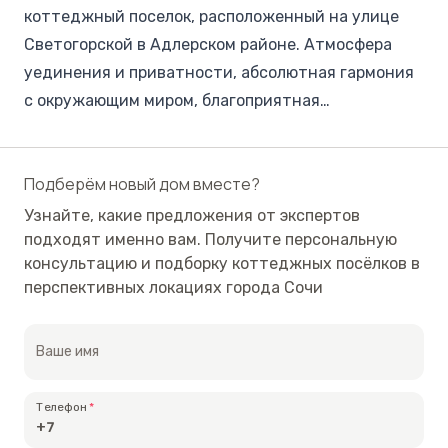
коттеджный поселок, расположенный на улице
Светогорской в Адлерском районе. Атмосфера
уединения и приватности, абсолютная гармония
с окружающим миром, благоприятная
экологическая обстановка и прекрасная
транспортная доступность – самые очевидные
Подберём новый дом вместе?
достоинства. Спешим поделиться с вами еще
более подробной информацией!
Узнайте, какие предложения от экспертов
подходят именно вам. Получите персональную
В состав данного поселка входит всего 4 дома,
консультацию и подборку коттеджных посёлков в
метраж которых составляет от 160м2 до 180м2.
перспективных локациях города Сочи
Площадь земельных участков варьируется от 3 до
4 соток. Полностью подключены все
коммуникационные системы, в том числе и газ.
Ваше имя
Территория поселка закрыта для посторонних и
находится под охраной. Дополнительную
Телефон
приватность обеспечивают установленные