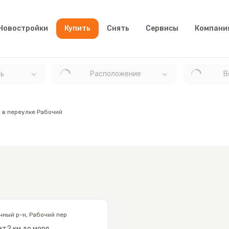
Новостройки
Купить
Снять
Сервисы
Компани
ь
Расположение
В
 в переулке Рабочий
чный р-н
,
Рабочий пер
эт
2 км до моря