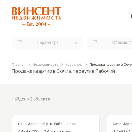
АН «Винсент Недвижимость»
Параметры
Стоимост
Главная
Недвижимость
Квартиры
Продажа квартир в Сочи
Продажа квартир в Сочи в переулке Рабочий
Найдено 2 объекта
Сочи
,
Заречный р-н
,
Рабочий пер
Сочи
,
Заре
43
м²
3/12
эт
2.4 км до моря
37
м²
3/7