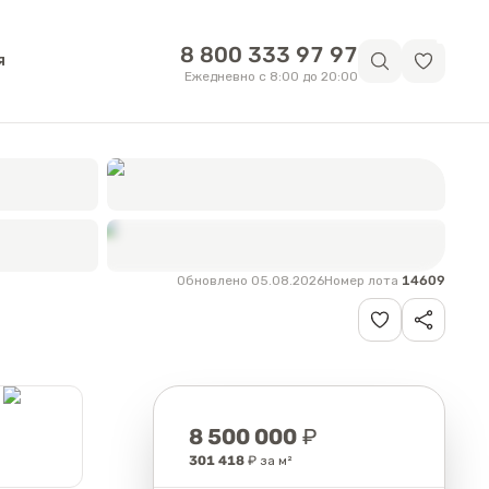
8 800 333 97 97
я
Ежедневно с 8:00 до 20:00
Обновлено 05.08.2026
Номер лота
14609
Смотреть
все фотографии
Цена
8 500 000
₽
301 418
₽ за м²