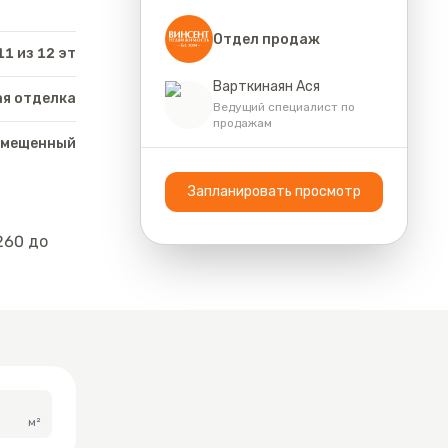
Отдел продаж
11 из 12 эт
Варткинаян Ася
я отделка
Ведущий специалист по
продажам
вмещенный
Запланировать просмотр
260
до
м²