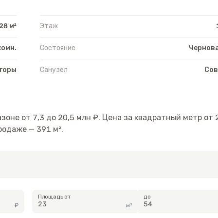
28 м²
Этаж
комн.
Состояние
Чернова
 горы
Санузел
Со
азоне от
7,3
до
20,5
млн ₽.
Цена за квадратный метр от
родаже —
391
м².
Площадь от
до
₽
м²