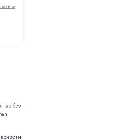
олитики
ство без
вка
пасности