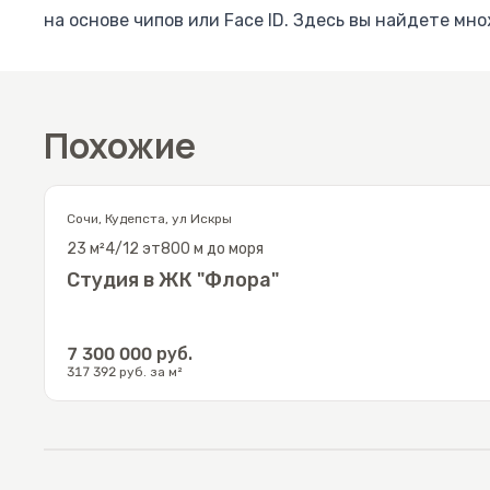
на основе чипов или Face ID. Здесь вы найдете мн
игры в пляжный волейбол с песком. Для удобства 
Расположение этой квартиры не могло быть более 
находятся в шаговой доступности. А благоустрое
Похожие
природой во время короткой прогулки до моря, кото
Не упустите возможность обзавестись этим уника
Сочи
,
Кудепста
,
ул Искры
живописной природой!
23
м²
4/12
эт
800 м до моря
Студия в ЖК "Флора"
7 300 000
руб.
317 392
руб. за м²