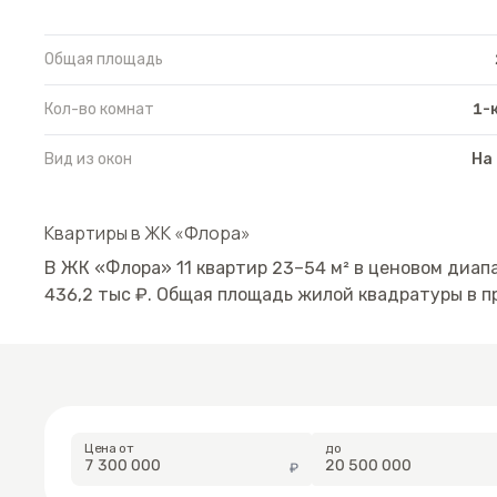
Общая площадь
Кол-во комнат
1-
Вид из окон
На
Квартиры в
ЖК «Флора»
В
ЖК «Флора»
11
квартир
23
–
54
м²
в ценовом диап
436,2
тыс ₽.
Общая площадь жилой квадратуры в п
Цена от
до
₽