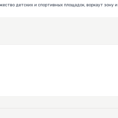
ожество детских и спортивных площадок, воркаут зону и
жильцов предусмотрен открытый и подземный паркинг.
идеальным: новая школа, детский сад и торговый центр
нная набережная реки Кудепста позволит вам наслажда
рое всего в 10 минутах ходьбы.
льным жилищем, где современный комфорт сочетается 