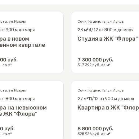
пста
,
ул Искры
Сочи
,
Кудепста
,
ул Искры
эт
900 м до моря
23
м²
4/12
эт
800 м до моря
ра в новом
Студия в ЖК "Флора"
енном квартале
000
руб.
7 300 000
руб.
. за м²
317 392
руб. за м²
пста
,
ул Искры
Сочи
,
Кудепста
,
ул Искры
эт
800 м до моря
27
м²
11/12
эт
900 м до моря
ра на невысоком
Квартира в ЖК "Флор
в ЖК "Флора"
00
руб.
8 800 000
руб.
. за м²
325 926
руб. за м²