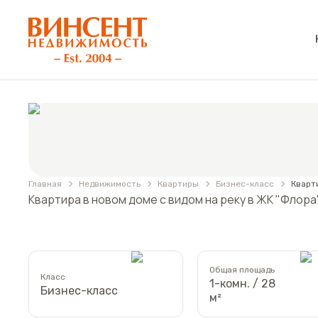
АН «Винсент Недвижимость»
Фотографии
Квартира в новом доме с видом на реку в ЖК
Главная
Недвижимость
Квартиры
Бизнес-класс
Кварти
Квартира в новом доме с видом на реку в ЖК "Флора"
Общая площадь
Класс
1-комн. / 28
Бизнес-класс
м²