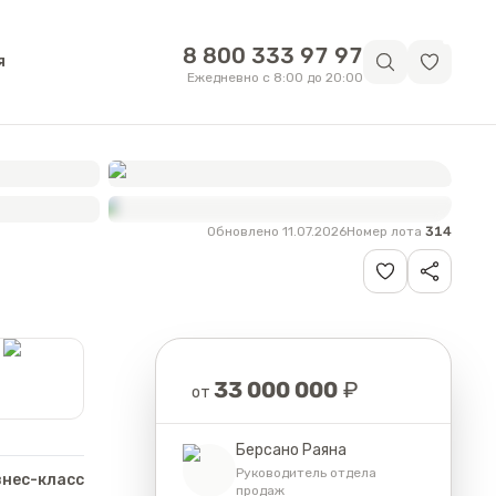
8 800 333 97 97
я
Ежедневно с 8:00 до 20:00
Обновлено 11.07.2026
Номер лота
314
Смотреть
все фотографии
Цена
33 000 000
₽
от
Берсано Раяна
Руководитель отдела
знес-класс
продаж