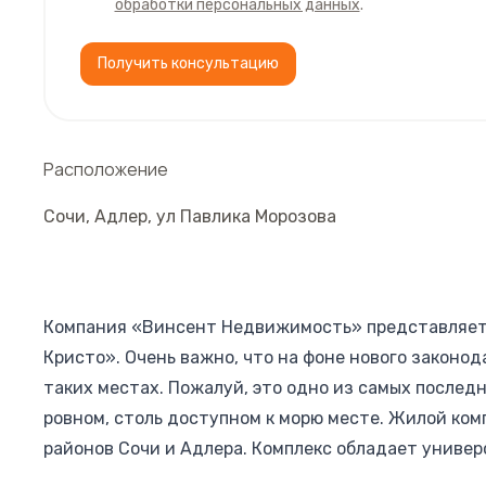
обработки персональных данных
.
Получить консультацию
Расположение
Сочи
,
Адлер
,
ул Павлика Морозова
Компания «Винсент Недвижимость» представляет
Кристо». Очень важно, что на фоне нового законод
таких местах. Пожалуй, это одно из самых послед
ровном, столь доступном к морю месте. Жилой ко
районов Сочи и Адлера. Комплекс обладает универ
для себя, для комфортной жизни. Но также купить 