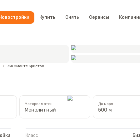
Новостройки
Купить
Снять
Сервисы
Компани
ЖК «Монте Кристо»
Материал стен
До моря
Монолитный
500 м
ойка
Класс
Би