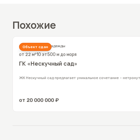
таком месте, будет отлично сдаваться в аренду в 
Что касается качества дома. Тут не приходится со
Похожие
этом рынке и обладает большим опытом в строите
огороженная благоустроенная территория, индиви
Если Вас заинтересовал данный жилой комплекс, з
Сочи
,
Адлер
,
ул Надежды
Объект сдан
от
22
м²
10
эт
500 м до моря
ГК «Нескучный сад»
ЖК Нескучный сад предлагает уникальное сочетание – нетрону
от
20 000 000
₽