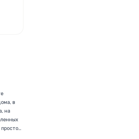
те
ома, в
, на
бленных
 просто
 доме и