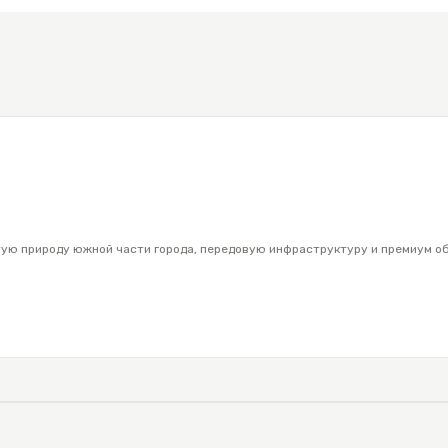
любой сезон!
мневаться. Застройщик, который построил дом, не перв
льстве. Для жителей дома предусмотрен одноэтажный п
дуальное отопление.
воните! Мы все Вам расскажем и устроим интересный по
тую природу южной части города, передовую инфраструктуру и премиум о