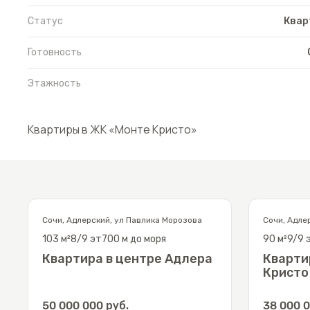
Статус
Квар
Готовность
Этажность
Квартиры в
ЖК «Монте Кристо»
Сочи
,
Адлерский
,
ул Павлика Морозова
Сочи
,
Адле
103
м²
8/9
эт
700 м до моря
90
м²
9/9
Квартира в центре Адлера
Кварти
Кристо
50 000 000
руб.
38 000 