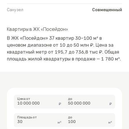
Санузел
Совмещенный
Квартиры в
ЖК «Посейдон»
В
ЖК «Посейдон»
37
квартир
30
–
100
м²
в
ценовом диапазоне от
10
до
50
млн ₽.
Цена за
квадратный метр от
195,7
до
736,8
тыс ₽.
Общая
площадь жилой квадратуры в продаже —
1 780
м².
Цена от
до
₽
₽
Площадь от
до
м²
м²