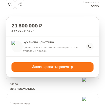
Номер лота
5129
Цена
21 500 000
₽
477 778
₽ за м²
Буханова Кристина
Руководитель направления по работе с
отделами продаж
Запланировать просмотр
Класс
Бизнес-класс
Общая площадь