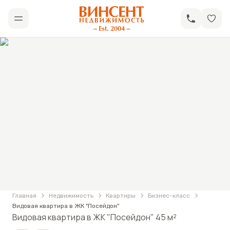
АН «Винсент Недвижимость»
Открыть меню
Фотографии
Видовая квартира в ЖК "Посейдон"
Главная
Недвижимость
Квартиры
Бизнес-класс
Видовая квартира в ЖК "Посейдон"
Видовая квартира в ЖК "Посейдон" 45 м²