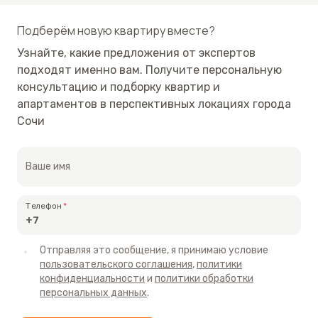
современный ремонт. Преобладание в интерьере
Подберём новую квартиру вместе?
светлой палитры красок наполняет пространство
Узнайте, какие предложения от экспертов
особым уютом. Комнаты укомплектованы мебелью,
подходят именно вам. Получите персональную
бытовой техникой и климатическим
консультацию и подборку квартир и
оборудованием. Вы сможете сразу же отметить
апартаментов в перспективных локациях города
новоселье или же начать сдавать квартиру в
Сочи
аренду. К слову, в разгар сезона, цены здесь
достигают 10-12 тысяч за сутки.
Ваше имя
Расположена квартира в новом жилом комплексе,
который может похвастаться самодостаточной
Телефон
инфраструктурой, хорошим расположением и
новизной инженерных систем. Предусмотрено
Отправляя это сообщение, я принимаю условие
парковочное пространство для автомобилей,
пользовательского соглашения
,
политики
детские и спортивные площадки. На первом
конфиденциальности
и
политики обработки
персональных данных
.
этаже – супермаркет, аптека, салон красоты, ПВЗ
крупных маркетплейсов, кофейня.