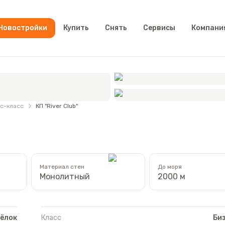
Новостройки
Купить
Снять
Сервисы
Компани
с-класс
КП "River Club"
Материал стен
До моря
Монолитный
2000 м
ёлок
Класс
Би