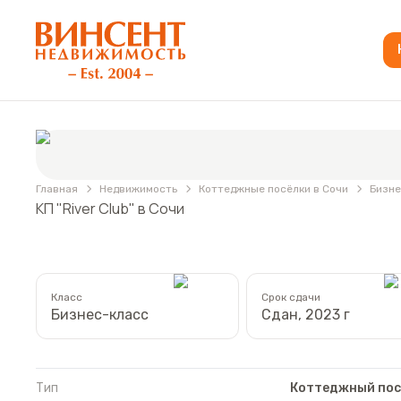
АН «Винсент Недвижимость»
Фотографии
КП "River Club"
Главная
Недвижимость
Коттеджные посёлки в Сочи
Бизне
КП "River Club" в Сочи
Класс
Срок сдачи
Бизнес-класс
Сдан, 2023 г
Тип
Коттеджный пос