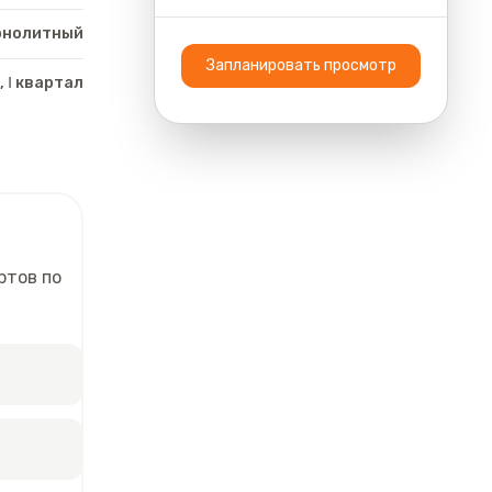
онолитный
Запланировать просмотр
, Ⅰ квартал
ртов по