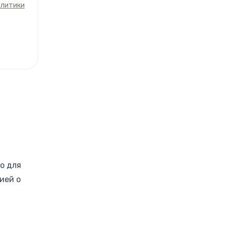
олитики
о для
ией о