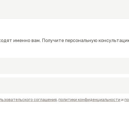
й информацией о КП River Club в Сочи. Это действитель
и, который заслуживает внимания даже самой искушен
ходят именно вам. Получите персональную консультаци
льзовательского соглашения
,
политики конфиденциальности
и
по