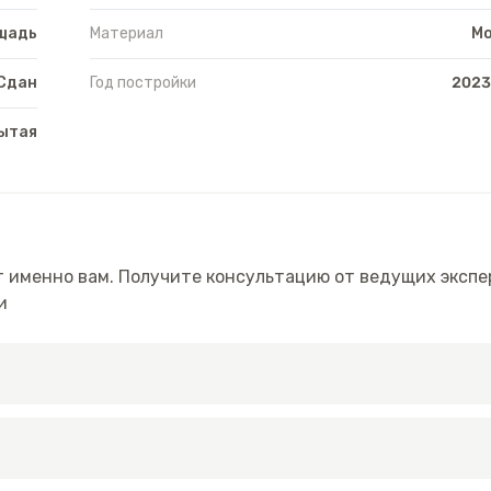
щадь
Материал
М
Сдан
Год постройки
2023
ытая
 именно вам. Получите консультацию от ведущих экспе
и