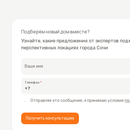
• Собственный бассейн;
• Зоны барбекю и пикников.
Будем рады поделиться с вами еще более подробно
Подберём новый дом вместе?
абсолютно уникальный проект рынка недвижимост
Узнайте, какие предложения от экспертов под
требовательной публики!
перспективных локациях города Сочи
Ваше имя
Телефон
Отправляя это сообщение, я принимаю условие
по
Получить консультацию