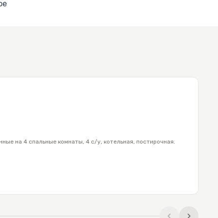
ое
тектурной
ть
ый массив
Со
О
ованы.
1.
К
 есть все
ные на 4 спальные комнаты, 4 с/у, котельная, постирочная.
Со
Це