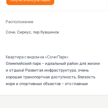
Получить консультацию
Расположение
Сочи
,
Сириус
,
пер Кувшинок
Квартира с видом на «Сочи Парк»
Олимпийский парк – идеальный район для жизни
и отдыха! Развитая инфраструктура, очень
хорошая транспортная доступность, близость
моря и спортивных объектов – это главные
особенности локации. Покупка квартиры здесь
станет идеальным вариантом для людей, которые
желают в полном объёме насладиться благами