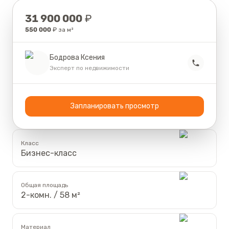
Цена
31 900 000
₽
550 000
₽ за м²
Бодрова Ксения
Эксперт по недвижимости
Запланировать просмотр
Класс
Бизнес-класс
Общая площадь
2-комн. / 58 м²
Материал