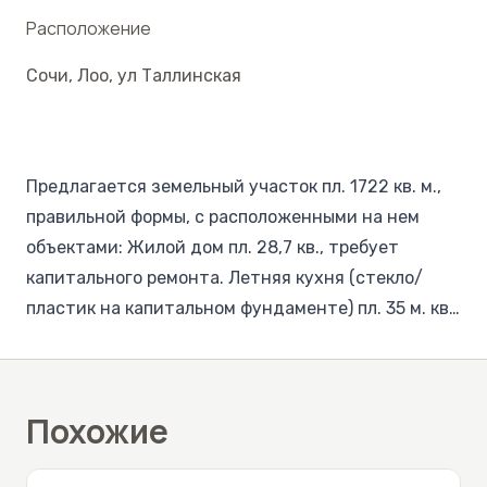
Расположение
Сочи
,
Лоо
,
ул Таллинская
Предлагается земельный участок пл. 1722 кв. м.,
правильной формы, с расположенными на нем
объектами: Жилой дом пл. 28,7 кв., требует
капитального ремонта. Летняя кухня (стекло/
пластик на капитальном фундаменте) пл. 35 м. кв.
Беседка (к ней примыкает жилое помещение) пл.
70 м. кв. Строение бани пл. 63 м. кв. (9х7), без
финальной отделки, фундамент капитальный,
Похожие
может быть использовано как жилой дом.
Гостевой дом 2011 года постройки, полезная пл.