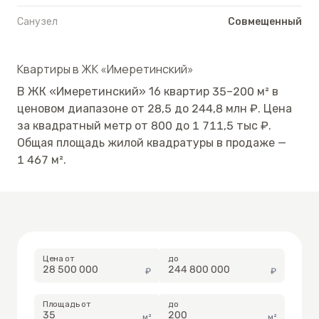
Санузел
Совмещенный
Квартиры в
ЖК «Имеретинский»
В
ЖК «Имеретинский»
16
квартир
35
–
200
м²
в
ценовом диапазоне от
28,5
до
244,8
млн ₽.
Цена
за квадратный метр от
800
до
1 711,5
тыс ₽.
Общая площадь жилой квадратуры в продаже —
1 467
м².
Цена от
до
₽
₽
Площадь от
до
м²
м²