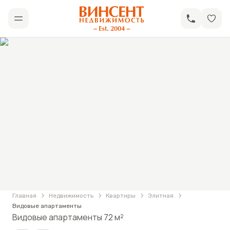
АН «Винсент Недвижимость»
Открыть меню
Фотографии
Видовые апартаменты
Главная
Недвижимость
Квартиры
Элитная
Видовые апартаменты
Видовые апартаменты 72 м²