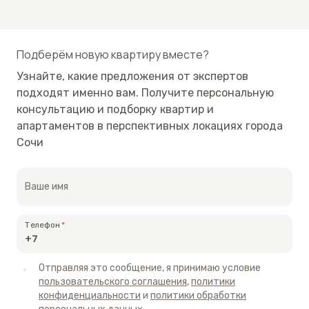
инвестирования с целью сдачи в аренду на
короткий срок.
Подберём новую квартиру вместе?
Не упустите возможность! Свяжитесь с нами,
чтобы договориться о просмотре апартаментов.
Узнайте, какие предложения от экспертов
подходят именно вам. Получите персональную
консультацию и подборку квартир и
апартаментов в перспективных локациях города
Сочи
Ваше имя
Телефон
Отправляя это сообщение, я принимаю условие
пользовательского соглашения
,
политики
конфиденциальности
и
политики обработки